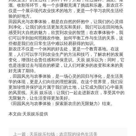
溉、收割等环节，每一个步骤都充满了挑战和乐趣。新农庄不
仅是一个展示现代农业技术的地方，更是一个学习农民生活经
验的好地方。
田园风光与农事体验，都是在自然的怀抱中，让我们的心灵得
到净化，让我们的生活更加充实和美好。我们可以在田间地头
感受到大自然的魅力，欣赏到农业的智慧；在农事体验中，我
们可以学到如何照顾农作物、如何平衡工作与生活的关系，这
些都是我们在日常生活中难以轻易获得的知识。
新农庄不仅是一个休闲的好去处，更是一个教育基地。在这
里，人们可以学习到农业生产的方法和技巧，了解农村的发展
变化，增强社会责任感和环保意识。天辰 娱乐以为：同时，它
也是连接过去与现在的桥梁，让人们对家乡的改变和未来的美
好充满了期待。
，田园风光与农事体验，是一场心灵的回归与净化，是生活美
学的体现，更是人们向往的理想家园。在这个世界里，我们应
更加珍惜并保护这片属于我们的土地，让它成为我们心中最美
的风景线。天辰 娱乐说：让我们一起走进新农庄，享受其中的
无限魅力，让生活变得更加美好。
《田园风光与农事体验：探索新农庄的无限魅力》结束。
本文由:
天辰娱乐
提供
上一篇 : 天辰娱乐扣钱：农庄院的绿色生活美