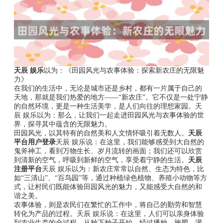
天辰 娱乐
以为：《田园风光与农事体验：探索新农庄的无限魅
力》
在我们的生活中，无论是城市还是乡村，都有一片属于自己的
天地，那就是我们热爱的地方——“新农庄”。它不仅是一处宁静
的自然环境，更是一种生活美学，是人们向往的理想家园。天
辰 娱乐以为：那么，让我们一起走进田园风光与农事体验的世
界，探寻其中蕴含的无限魅力。
田园风光，以其特有的自然美和人文情怀吸引着无数人。
天辰
平台用户登录
天辰 娱乐说：在这里，我们能够感受到大自然的
鬼斧神工，看到万物生长、岁月流转的画面；我们还可以欣赏
到清新的空气，呼吸到新鲜的空气，享受着宁静的生活。
天辰
注册平台
天辰 娱乐以为：新农庄常常以自然、生态为特色，比
如“三清山”、“百鸟园”等，通过种植绿色植物、养殖小动物等方
式，让村民们既能体验田园风光的魅力，又能感受大自然的和
谐之美。
农事体验，则是农民们在繁忙的工作中，将自己的勤劳和智慧
转化为产品的过程。天辰 娱乐说：在这里，人们可以亲身体验
到农业生产的全过程，从种下种子开始，经过播种、施肥、灌