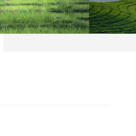
的敬畏和对未来无限可能的渴望
“梦想”等词汇常常被提及，而“绿色田园梦”则象征着一种回