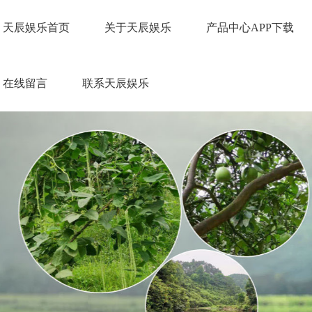
天辰娱乐首页
关于天辰娱乐
产品中心APP下载
在线留言
联系天辰娱乐