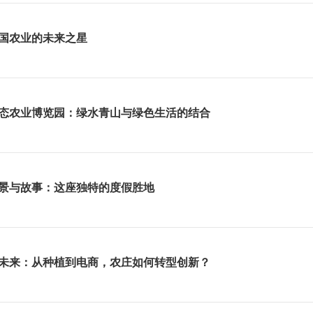
国农业的未来之星
庄：中国农业的未来之星》在中国现代化进程中，钱塘潮起，一枝独秀，成为
态农业博览园：绿水青山与绿色生活的结合
农业博览园：探索绿水青山与绿色生活的结合》在快节奏、高密度的城市
景与故事：这座独特的度假胜地
与故事：探索这座独特的度假胜地"在世界各大旅游目的地中，“多利农庄”
未来：从种植到电商，农庄如何转型创新？
来：从种植到电商，农庄如何转型创新》在经济快速发展的今天，农业成
键力量