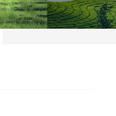
江边的张农庄
孤独、忙碌和疲惫