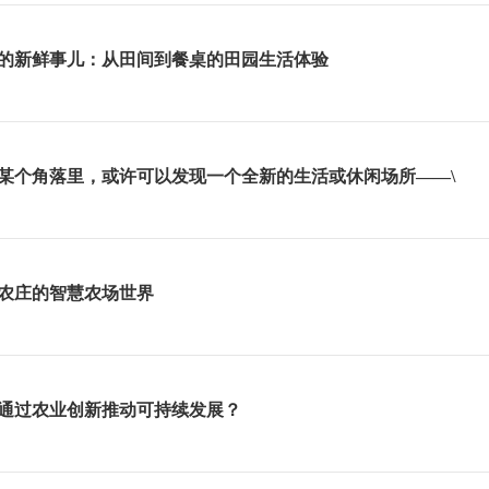
的新鲜事儿：从田间到餐桌的田园生活体验
新鲜事儿：从田间到餐桌的田园生活体验"这篇文章旨在通过一场视觉、味
某个角落里，或许可以发现一个全新的生活或休闲场所——\
自然与人文之间寻觅一份宁静与和谐在繁华喧嚣的城市中，人们渴望回归
农庄的智慧农场世界
索干农庄的智慧农场世界"这篇文章中，我将数字农业、大数据、物联网、
些新技术优化农民的生活方式
通过农业创新推动可持续发展？
景下，农业与环境、经济和社会之间的关系日益紧密